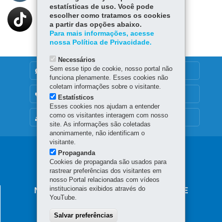
estatísticas de uso. Você pode
escolher como tratamos os cookies
a partir das opções abaixo.
Para mais informações, acesse
nossa Política de Privacidade.
Necessários
Sem esse tipo de cookie, nosso portal não
DENUNCIE CORRUPÇÃO
funciona plenamente. Esses cookies não
coletam informações sobre o visitante.
OUVIDORIA
Estatísticos
Esses cookies nos ajudam a entender
como os visitantes interagem com nosso
MAPA DO SITE
site. As informações são coletadas
anonimamente, não identificam o
visitante.
Navegação
Propaganda
Cookies de propaganda são usados para
principal
rastrear preferências dos visitantes em
nosso Portal relacionadas com vídeos
institucionais exibidos através do
NÚCLEO REGIONAL DE EDUCAÇÃO DE
YouTube.
PARANAGUÁ
Salvar preferências
R. Baronesa do Cerro Azul, 1.027 - Campo Grande