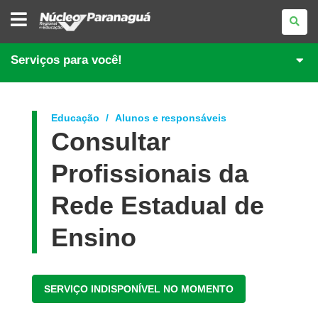
NÚCLEO
REGIONAL
DE
EDUCAÇÃO
DE
Serviços para você!
PARANAGUÁ
Educação
Alunos e responsáveis
Consultar
Profissionais da
Rede Estadual de
Ensino
SERVIÇO INDISPONÍVEL NO MOMENTO