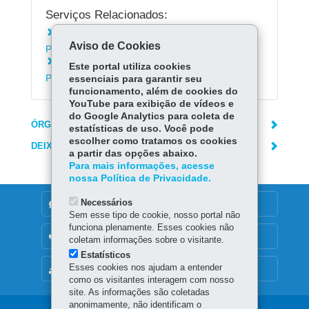
Serviços Relacionados:
Instalar o aplicativo Escola Paraná - Alunos e
Aviso de Cookies
Pais
Consultar Informações de RH para
Este portal utiliza cookies
Profissionais da Rede Estadual de Ensino
essenciais para garantir seu
funcionamento, além de cookies do
YouTube para exibição de vídeos e
do Google Analytics para coleta de
ÓRGÃO RESPONSÁVEL
estatísticas de uso. Você pode
escolher como tratamos os cookies
DEIXE SUA OPINIÃO
a partir das opções abaixo.
Para mais informações, acesse
nossa Política de Privacidade.
Necessários
DENUNCIE CORRUPÇÃO
Sem esse tipo de cookie, nosso portal não
funciona plenamente. Esses cookies não
OUVIDORIA
coletam informações sobre o visitante.
Estatísticos
Esses cookies nos ajudam a entender
MAPA DO SITE
como os visitantes interagem com nosso
site. As informações são coletadas
anonimamente, não identificam o