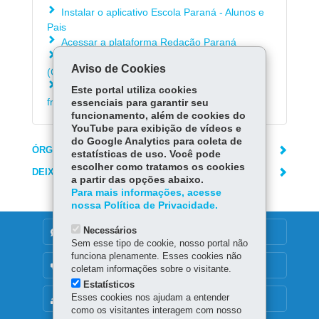
Instalar o aplicativo Escola Paraná - Alunos e
Pais
Acessar a plataforma Redação Paraná
Acessar informações sobre o coronavírus
Aviso de Cookies
(Covid-19)
Consultar as respostas para as dúvidas mais
Este portal utiliza cookies
frequentes sobre o coronavírus (Covid-19)
essenciais para garantir seu
funcionamento, além de cookies do
YouTube para exibição de vídeos e
do Google Analytics para coleta de
ÓRGÃO RESPONSÁVEL
estatísticas de uso. Você pode
escolher como tratamos os cookies
DEIXE SUA OPINIÃO
a partir das opções abaixo.
Para mais informações, acesse
nossa Política de Privacidade.
Necessários
DENUNCIE CORRUPÇÃO
Sem esse tipo de cookie, nosso portal não
funciona plenamente. Esses cookies não
OUVIDORIA
coletam informações sobre o visitante.
Estatísticos
Esses cookies nos ajudam a entender
MAPA DO SITE
como os visitantes interagem com nosso