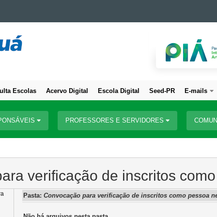
ulta Escolas
Acervo Digital
Escola Digital
Seed-PR
E-mails
PONSÁVEIS
PROFESSORES E SERVIDORES
COMUN
ra verificação de inscritos com
ra
Pasta:
Convocação para verificação de inscritos como pessoa n
Não há arquivos nesta pasta.