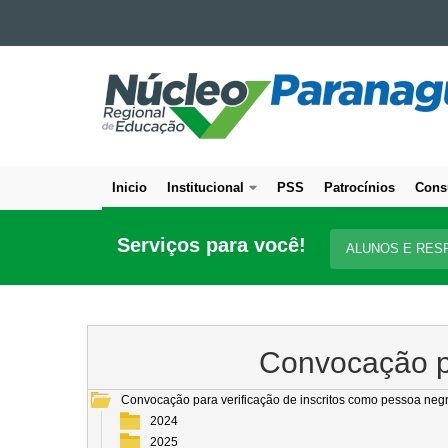
Ir para o conteúdo
NÚCLEO
Ir para a navegação
Ir para a busca
REGIONAL
Mapa do site
DE
EDUCAÇÃO
DE
Inicio
Institucional
PSS
Patrocínios
Cons
PARANAGUÁ
Navegação
principal
Serviços para você!
ALUNOS E RES
Convocação pa
Convocação para verificação de inscritos como pessoa neg
2024
2025