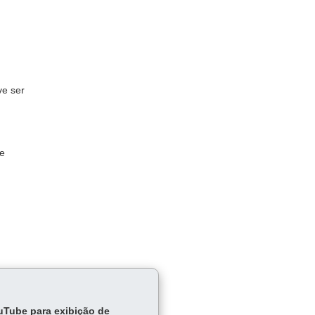
ve ser
 e
ouTube para exibição de