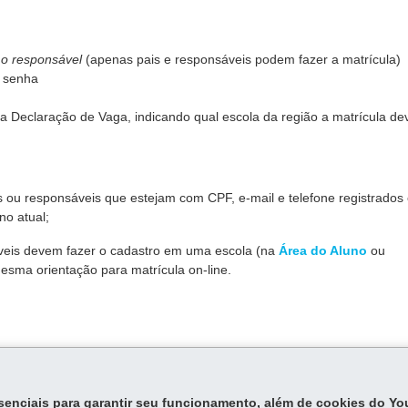
mo responsável
(apenas pais e responsáveis podem fazer a matrícula)
a senha
a Declaração de Vaga, indicando qual escola da região a matrícula de
ais ou responsáveis que estejam com CPF, e-mail e telefone registrados
no atual;
áveis devem fazer o cadastro em uma escola (na
Área do Aluno
ou
esma orientação para matrícula on-line.
,
depende do cronograma anual de matrículas.
 obrigatórios devem ser incluídos no sistema ou entregues na escola.
essenciais para garantir seu funcionamento, além de cookies do Y