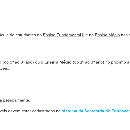
trícula de estudantes no
Ensino Fundamental II
e no
Ensino Médio
nas 
I
(do 5º ao
9º ano) ou o
Ensino Médio
(do 1
º ao
3º ano) no próximo a
veis.
da pessoalmente.
áveis devem estar cadastrados no
sistema da Secretaria de Educaçã