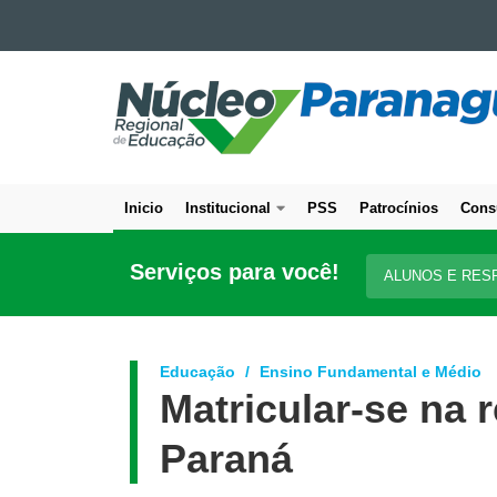
Ir para o conteúdo
NÚCLEO
Ir para a navegação
Ir para a busca
REGIONAL
Mapa do site
DE
EDUCAÇÃO
DE
Inicio
Institucional
PSS
Patrocínios
Cons
PARANAGUÁ
Navegação
principal
Serviços para você!
ALUNOS E RES
Educação
Ensino Fundamental e Médio
Matricular-se na 
Paraná