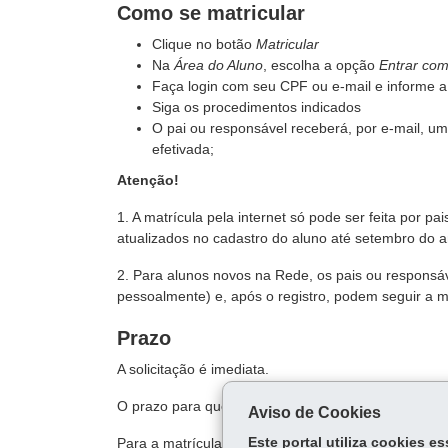
Como se matricular
Clique no botão
Matricular
Na
Área do Aluno
, escolha a opção
Entrar co
Faça login com seu CPF ou e-mail e informe 
Siga os procedimentos indicados
O pai ou responsável receberá, por e-mail, um
efetivada;
Atenção!
1. A matrícula pela internet só pode ser feita por p
atualizados no cadastro do aluno até setembro do a
2. Para alunos novos na Rede, os pais ou respons
pessoalmente) e, após o registro, podem seguir a m
Prazo
A solicitação é imediata.
O prazo para que a vaga seja confirmada é variável
Aviso de Cookies
Para a matrícula ser efetivada todos os documentos
Este portal utiliza cookies 