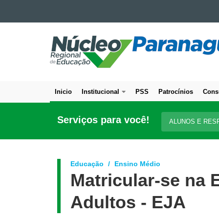
Ir para o conteúdo
NÚCLEO
Ir para a navegação
Ir para a busca
REGIONAL
Mapa do site
DE
EDUCAÇÃO
DE
Inicio
Institucional
PSS
Patrocínios
Cons
PARANAGUÁ
Navegação
principal
Serviços para você!
ALUNOS E RES
Educação
Ensino Médio
Matricular-se na
Adultos - EJA