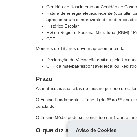
Certidão de Nascimento ou Certidão de Casa
Fatura de energia elétrica recente (dos últim
apresentar um comprovante de endereço adici
Histórico Escolar
RG ou Registro Nacional Migratório (RNM) / Pr
CPF
Menores de 18 anos devem apresentar ainda:
Declaração de Vacinação emitida pela Unidad
CPF da mãe/pai/responsável legal ou Registro 
Prazo
As matrículas são feitas no mesmo período do calend
O Ensino Fundamental - Fase II (do 6º ao 9º ano) n
concluído.
O Ensino Médio pode ser concluído em 1 ano e mei
O que diz a lei
Aviso de Cookies