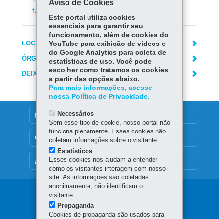
Emitir declaração de matrícula no ensino
Aviso de Cookies
fundamental e médio
Este portal utiliza cookies
essenciais para garantir seu
funcionamento, além de cookies do
LOCAIS DE ATENDIMENTO
YouTube para exibição de vídeos e
do Google Analytics para coleta de
ÓRGÃO RESPONSÁVEL
estatísticas de uso. Você pode
escolher como tratamos os cookies
DEIXE SUA OPINIÃO
a partir das opções abaixo.
Para mais informações, acesse
nossa Política de Privacidade.
Necessários
DENUNCIE CORRUPÇÃO
Sem esse tipo de cookie, nosso portal não
funciona plenamente. Esses cookies não
OUVIDORIA
coletam informações sobre o visitante.
Estatísticos
Esses cookies nos ajudam a entender
MAPA DO SITE
como os visitantes interagem com nosso
site. As informações são coletadas
anonimamente, não identificam o
Navegação
visitante.
Propaganda
principal
Cookies de propaganda são usados para