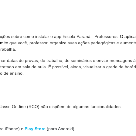
ações sobre como instalar o app Escola Paraná - Professores.
O aplica
rmite
que você, professor, organize suas ações pedagógicas e aument
trabalha.
ar datas de provas, de trabalho, de seminários e enviar mensagens à
ratado em sala de aula. É possível, ainda, visualizar a grade de horár
ão de ensino.
lasse On-line (RCO) não dispõem de algumas funcionalidades.
ra iPhone) e
Play Store
(para Android).