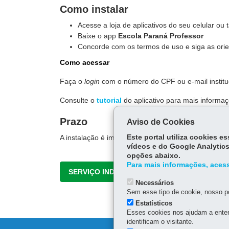
Como instalar
Acesse a loja de aplicativos do seu celular ou t
Baixe o app
Escola Paraná Professor
Concorde com os termos de uso e siga as ori
Como acessar
Faça o
login
com o número do CPF ou e-mail institu
Consulte o
tutorial
do aplicativo para mais informaç
Prazo
Aviso de Cookies
A instalação é imediata.
Este portal utiliza cookies 
vídeos e do Google Analytics
opções abaixo.
Para mais informações, acess
SERVIÇO INDISPONÍVEL NO MOMENTO
Necessários
Sem esse tipo de cookie, nosso po
Estatísticos
Esses cookies nos ajudam a enten
identificam o visitante.